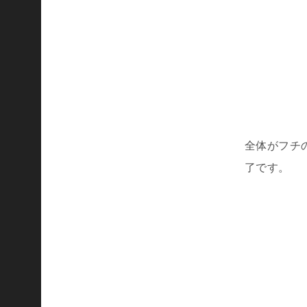
し
て
、
ス
ト
イ
ッ
ク
全体がフチ
な
了です。
運
動
が
苦
手
な
者
も