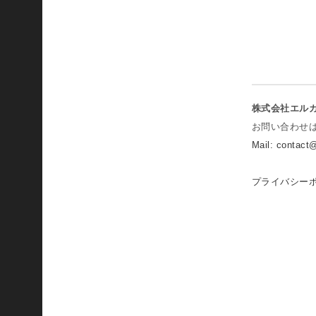
い
ま
す
。
異
な
株式会社エル
る
お問い合わせ
視
Mail: contac
点
で
プライバシー
ホ
ー
ム
フ
ィ
ッ
ト