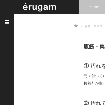
Home
Home
腹筋・集中ロ
エ
ル
ガ
腹筋・
ム
に
は
①
汚れ
自
分
元々付いて
の
接着剤が取
体
を
実
②
汚れ
験