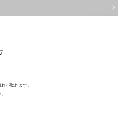
方
汚れが取れます。
い。