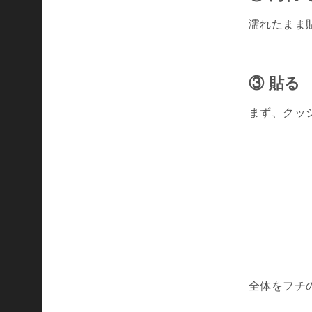
台
濡れたまま
に
す
る
③ 貼る
筋
ト
まず、クッ
レ
マ
ニ
ア
が
い
ま
す
。
全体をフチ
そ